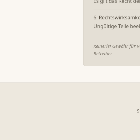
Es gilt das Recht d
6. Rechtswirksamke
Ungültige Teile bee
Keinerlei Gewähr für V
Betreiber.
S