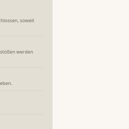
chlossen, soweit
erstößen werden
geben.