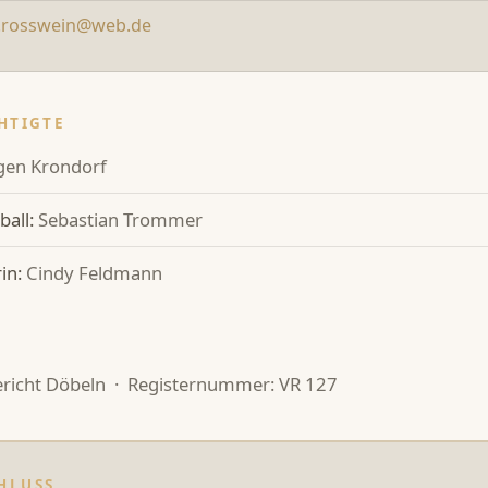
n.rosswein@web.de
HTIGTE
gen Krondorf
ball:
Sebastian Trommer
in:
Cindy Feldmann
ericht Döbeln · Registernummer: VR 127
HLUSS