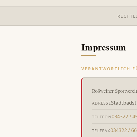
RECHTL
Impressum
VERANTWORTLICH F
Roßweiner Sportverein
Stadtbadst
ADRESSE
034322 / 4
TELEFON
034322 / 6
TELEFAX