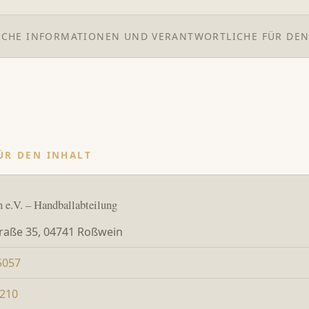
ICHE INFORMATIONEN UND VERANTWORTLICHE FÜR DEN
ÜR DEN INHALT
 e.V. – Handballabteilung
raße 35, 04741 Roßwein
5057
6210